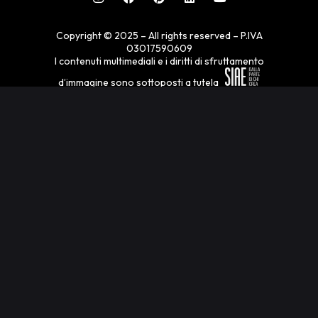
Copyright © 2025 – All rights reserved – P.IVA
03017590609
I contenuti multimediali e i diritti di sfruttamento
d’immagine sono sottoposti a tutela
Privacy Policy
Cookie Policy
Pref. Cookie
Notice at Collection
Website by Kromin